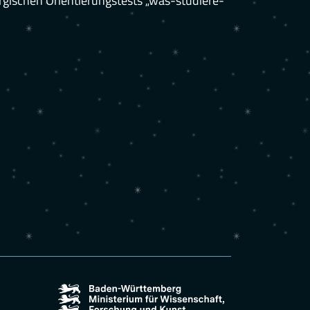
ischen Orientierungstests „was-studiere-